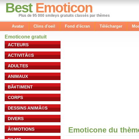
Best
Emoticon
Plus de 95 000 smileys gratuits classés par thèmes
Avatar
Clins d'oeil
Fond d'écran
Télécharger
Mod
Emoticone gratuit
ACTEURS
ACTIVITÃ©S
ADULTES
ANIMAUX
BÃ¢TIMENT
CORPS
DESSINS ANIMÃ©S
DIVERS
Emoticone du thème
Ã©MOTIONS